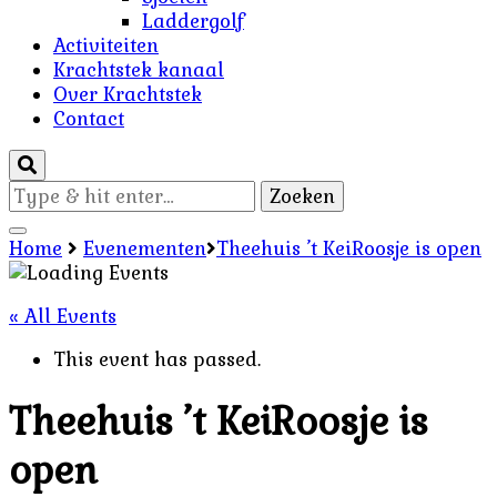
Laddergolf
Activiteiten
Krachtstek kanaal
Over Krachtstek
Contact
Op
zoek
naar
Home
Evenementen
Theehuis ’t KeiRoosje is open
iets?
« All Events
This event has passed.
Theehuis ’t KeiRoosje is
open