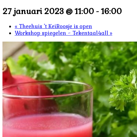
27 januari 2023 @ 11:00
-
16:00
«
Theehuis ’t KeiRoosje is open
Workshop spiegelen ~ Tekentaal4all
»